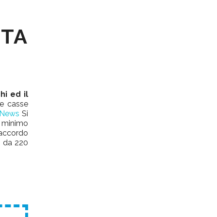
RTA
hi ed il
le casse
P News
Si
n minimo
l’accordo
i da 220