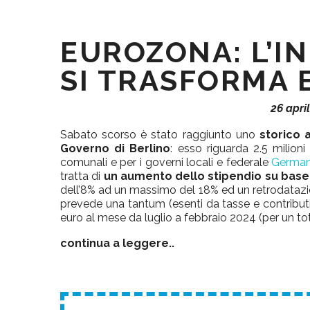
EUROZONA: L’I
SI TRASFORMA E
26 apri
Sabato scorso è stato raggiunto uno
storico 
Governo di Berlino
: esso riguarda 2.5 milion
comunali e per i governi locali e federale
German 
tratta di
un aumento dello stipendio su base r
dell’8% ad un massimo del 18% ed un retrodatazion
prevede una tantum (esenti da tasse e contributi 
euro al mese da luglio a febbraio 2024 (per un tot
continua a leggere..