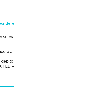
spondere
 in scena
ncora a
n debito
A FED –