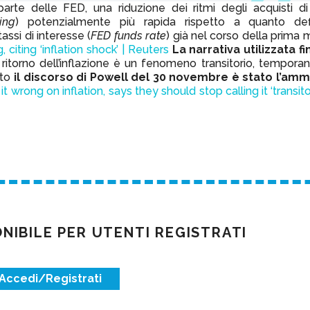
parte delle FED, una riduzione dei ritmi degli acquisti di ti
ing
) potenzialmente più rapida rispetto a quanto defi
tassi di interesse (
FED funds rate
) già nel corso della prima 
 citing ‘inflation shock’ | Reuters
La narrativa utilizzata fi
il ritorno dell’inflazione è un fenomeno transitorio, tempora
tto
il discorso di Powell del 30 novembre è stato l’amm
 wrong on inflation, says they should stop calling it ‘transito
IBILE PER UTENTI REGISTRATI
Accedi/Registrati