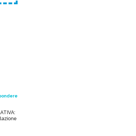
spondere
LATIVA:
lazione