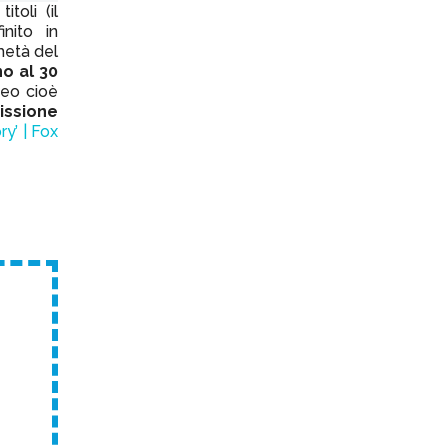
toli (il
nito in
metà del
no al 30
neo cioè
issione
ry’ | Fox