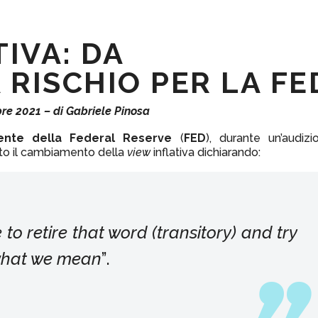
TIVA: DA
 RISCHIO PER LA FE
re 2021 – di Gabriele Pinosa
dente della Federal Reserve
(
FED
), durante un’audizi
to il cambiamento della
view
inflativa dichiarando:
 to retire that word (transitory) and try
 what we mean
”.