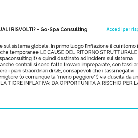
UALI RISVOLTI? - Go-Spa Consulting
Accedi per ri
l sistema globale. In primo luogo l’inflazione il cui ritorno
’altro che temporanee LE CAUSE DEL RITORNO STRUTTURALE
consulting.it) e quindi destinato ad incidere sul sistema
anche centrali si sono fatte trovare impreparate, con tassi a
 i piani straordinari di QE, consapevoli che i tassi negativi
 migliore (o comunque la “meno peggiore”!) via d’uscita da u
gare LA TIGRE INFLATIVA: DA OPPORTUNITÀ A RISCHIO PER L