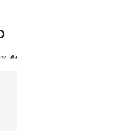
D
one alla