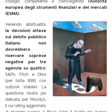
collegio competente e coinvolgendo
l’Autorità
europea degli strumenti finanziari e dei mercati
(ESMA).
Venendo all’attualità,
le decisioni attese
sul debito pubblico
italiano non
dovrebbero
riservare soprese
negative per tre
agenzie su quattro
:
S&P’s, Fitch e Dbrs
(per tutte BBB, con
outlook stabile). La
questione risulta più
delicata per Moody’s,
il cui rating aggiornato
al maggio scorso è Baa3 (cioè il livello più basso