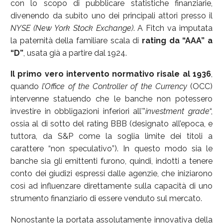
con lo scopo di pubblicare statistiche finanziarie,
divenendo da subito uno dei principali attori presso il
NYSE (New York Stock Exchange)
. A Fitch va imputata
la paternità della familiare scala di
rating da “AAA” a
“D”
, usata già a partire dal 1924.
Il primo vero intervento normativo risale al 1936
,
quando
l’Office of the Controller of the Currency
(OCC)
intervenne statuendo che le banche non potessero
investire in obbligazioni inferiori all'”
investment grade
“,
ossia al di sotto del rating BBB (designato all’epoca, e
tuttora, da S&P come la soglia limite dei titoli a
carattere “non speculativo”). In questo modo sia le
banche sia gli emittenti furono, quindi, indotti a tenere
conto dei giudizi espressi dalle agenzie, che iniziarono
così ad influenzare direttamente sulla capacità di uno
strumento finanziario di essere venduto sul mercato.
Nonostante la portata assolutamente innovativa della