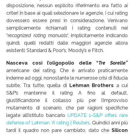
disposizione, nessun esplicito riferimento era fatto ai
criteri in base ai quali selezionare le agenzie, i cui rating
dovessero essere presi in considerazione. Venivano
semplicemente richiamati i rating contenuti nei
“
recognized rating manuals
“, implicitamente indicando
quindi, quelli redatti dalle maggiori agenzie allora
esistenti: Standard & Poor’s, Moody’s e Fitch.
Nasceva così l’oligopolio delle “
Tre Sorelle”
americane dei rating. Che è arrivato praticamente
indenne ad oggi, nonostante le numerose crisi di fiducia
subite. Tra tutte, quella di
Lehman Brothers
a cui
S&P’s mantenne il rating A fino al default,
giustificandone il collasso più per l’improvviso
mutamento di scenario, che per ragioni specifiche
legate all’istituto bancario
UPDATE 1-S&P offers rare
defense of Lehman ‘A’ rating | Reuters
. Quindici anni più
tardi il quadro non pare cambiato, dato che
Silicon