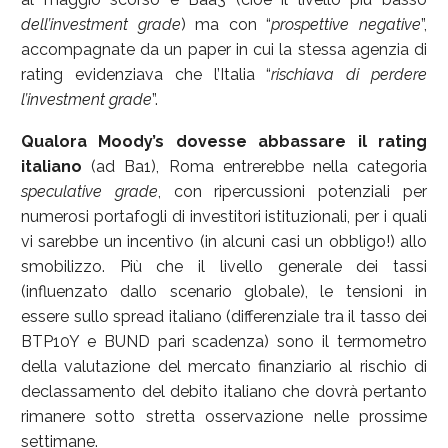
dell’investment grade
) ma con “
prospettive negative
”,
accompagnate da un paper in cui la stessa agenzia di
rating evidenziava che l’Italia “
rischiava di perdere
l’investment grade
”.
Qualora Moody’s dovesse abbassare il rating
italiano
(ad Ba1), Roma entrerebbe nella categoria
speculative grade
, con ripercussioni potenziali per
numerosi portafogli di investitori istituzionali, per i quali
vi sarebbe un incentivo (in alcuni casi un obbligo!) allo
smobilizzo. Più che il livello generale dei tassi
(influenzato dallo scenario globale), le tensioni in
essere sullo spread italiano (differenziale tra il tasso dei
BTP10Y e BUND pari scadenza) sono il termometro
della valutazione del mercato finanziario al rischio di
declassamento del debito italiano che dovrà pertanto
rimanere sotto stretta osservazione nelle prossime
settimane.