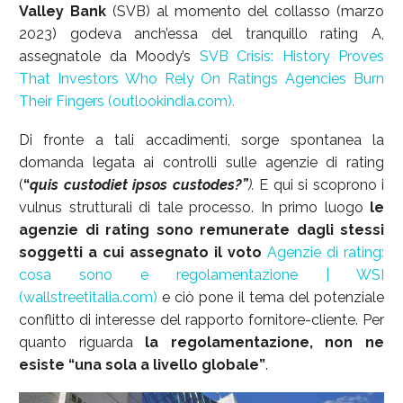
Valley Bank
(SVB) al momento del collasso (marzo
2023) godeva anch’essa del tranquillo rating A,
assegnatole da Moody’s
SVB Crisis: History Proves
That Investors Who Rely On Ratings Agencies Burn
Their Fingers (outlookindia.com).
Di fronte a tali accadimenti, sorge spontanea la
domanda legata ai controlli sulle agenzie di rating
(
“
quis custodiet ipsos custodes?”
).
E qui si scoprono i
vulnus strutturali di tale processo. In primo luogo
le
agenzie di rating sono remunerate dagli stessi
soggetti a cui assegnato il voto
Agenzie di rating:
cosa sono e regolamentazione | WSI
(wallstreetitalia.com)
e ciò pone il tema del potenziale
conflitto di interesse del rapporto fornitore-cliente. Per
quanto riguarda
la regolamentazione, non ne
esiste “una sola a livello globale”
.