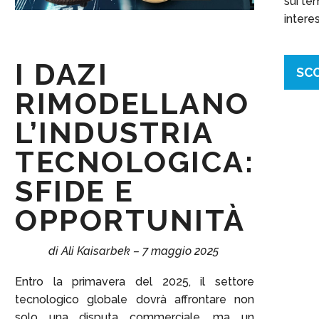
sui tem
intere
I DAZI
SCO
RIMODELLANO
L’INDUSTRIA
TECNOLOGICA:
SFIDE E
OPPORTUNITÀ
di Ali Kaisarbek – 7 maggio 2025
Entro la primavera del 2025, il settore
tecnologico globale dovrà affrontare non
solo una disputa commerciale, ma un