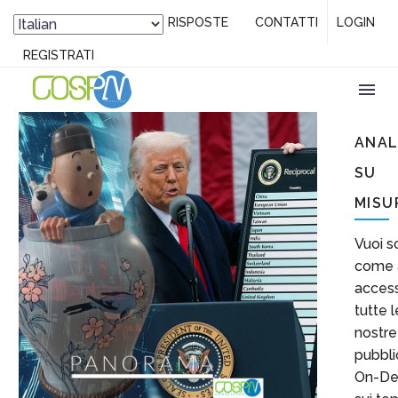
DOMANDE / RISPOSTE
CONTATTI
LOGIN
HOME
PANORAMA GO-SPA
REGISTRATI
I DAZI RIMODELLANO L’INDUSTRIA TECNOLOGICA:
SFIDE E OPPORTUNITÀ
ANAL
SU
MISU
Vuoi s
come 
acces
tutte l
nostre
pubbli
On-D